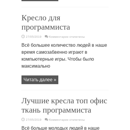
Кресло для
программиста
к
27/05/2019
Комментарии
отключены
записи
Кресло
Всё большее количество людей в наше
для
программиста
время самозабвенно играют в
компьютерные игры. Чтобы было
максимально
Читать далее »
Лучшие кресла топ офис
ткань программиста
к
27/05/2019
Комментарии
отключены
записи
Лучшие
Всё больше молодых людей в наше
кресла