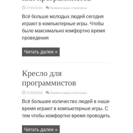
к
27/05/2019
Комментарии
отключены
записи
Кресло
Всё больше молодых людей сегодня
для
геймеров
играют в компьютерные игры. Чтобы
или
программистов
было максимально комфортно время
проведения
Читать далее »
Кресло для
программистов
к
27/05/2019
Комментарии
отключены
записи
Кресло
Всё большее количество людей в наше
для
программистов
время играют в компьютерные игры. С
тем чтобы комфортно время проводить
Читать далее »