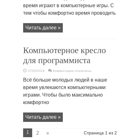
топ
время играют в компьютерные игры. С
офис
ткань
тем чтобы комфортно время проводить
программиста
Читать далее »
Компьютерное кресло
для программиста
к
27/05/2019
Комментарии
отключены
записи
Компьютерное
Всё больше молодых людей в наше
кресло
для
время увлекаются компьютерными
программиста
играми. Чтобы было максимально
комфортно
Читать далее »
1
2
»
Страница 1 из 2