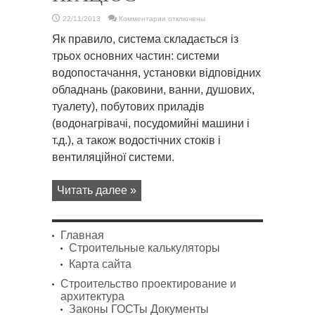
к
22/11/2013
Комментарии
отключены
записи
Каналізація
Як правило, система складається із
—
ЯК
трьох основних частин: системи
ЦЕ
ПРАЦЮЄ
водопостачання, установки відповідних
обладнань (раковини, ванни, душових,
туалету), побутових приладів
(водонагрівачі, посудомийні машини і
т.д.), а також водостічних стоків і
вентиляційної системи.
Читать далее »
Главная
Строительные калькуляторы
Карта сайта
Строительство проектирование и
архитектура
Законы ГОСТы Документы