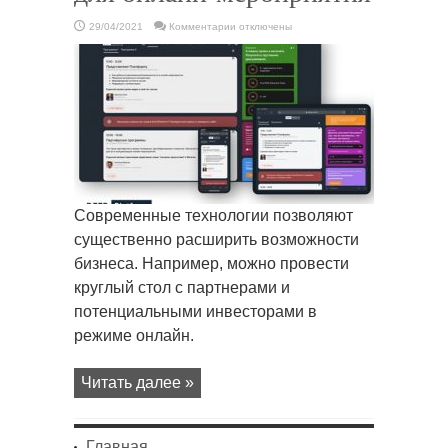
к
29/04/2021
Комментарии
отключены
записи
Как
выбрать
платформу
для
онлайн-
мероприятия
Современные технологии позволяют
существенно расширить возможности
бизнеса. Например, можно провести
круглый стол с партнерами и
потенциальными инвесторами в
режиме онлайн.
Читать далее »
Главная