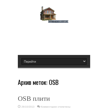
Архив меток:
OSB
OSB плити
к
26/10/2013
Комментарии
отключены