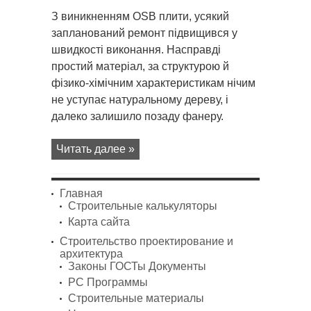
записи
OSB
З виникненням OSB плити, усякий
плити
запланований ремонт підвищився у
швидкості виконання. Насправді
простий матеріал, за структурою й
фізико-хімічним характеристикам нічим
не уступає натуральному дереву, і
далеко залишило позаду фанеру.
Читать далее »
Главная
Строительные калькуляторы
Карта сайта
Строительство проектирование и
архитектура
Законы ГОСТы Документы
PC Программы
Строительные материалы