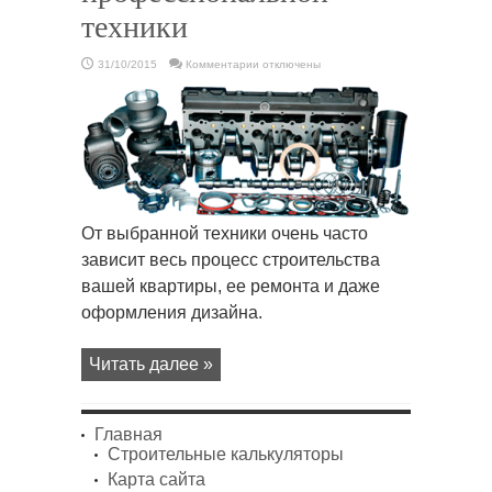
техники
к
31/10/2015
Комментарии
отключены
записи
Детали
для
ремонта
профессиональной
техники
От выбранной техники очень часто
зависит весь процесс строительства
вашей квартиры, ее ремонта и даже
оформления дизайна.
Читать далее »
Главная
Строительные калькуляторы
Карта сайта