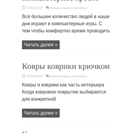
к
27/05/2019
Комментарии
отключены
записи
Коврик
Всё большее количество людей в наши
под
компьютерное
дни играют в компьютерные игры. С
кресло
тем чтобы комфортно время проводить
Читать далее »
Ковры коврики крючком
к
26/05/2019
Комментарии
отключены
записи
Ковры
Ковры и коврики как часть интерьера
коврики
крючком
Когда ковровое покрытие выбирается
для конкретной
Читать далее »