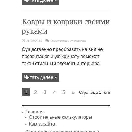
Читать далее »
Ковры и коврики своими
руками
к
26/05/2019
Комментарии
отключены
записи
Ковры
Существенно преобразить на вид не
и
коврики
презентабельную комнату поможет
своими
руками
такой стильный элемент интерьера
Читать далее »
1
2
3
4
5
»
Страница 1 из 5
Главная
Строительные калькуляторы
Карта сайта