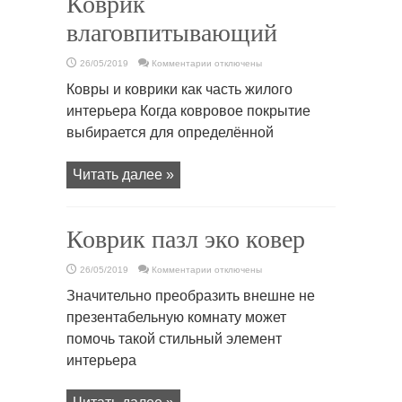
Коврик
влаговпитывающий
к
26/05/2019
Комментарии
отключены
записи
Коврик
Ковры и коврики как часть жилого
влаговпитывающий
интерьера Когда ковровое покрытие
выбирается для определённой
Читать далее »
Коврик пазл эко ковер
к
26/05/2019
Комментарии
отключены
записи
Коврик
Значительно преобразить внешне не
пазл
эко
презентабельную комнату может
ковер
помочь такой стильный элемент
интерьера