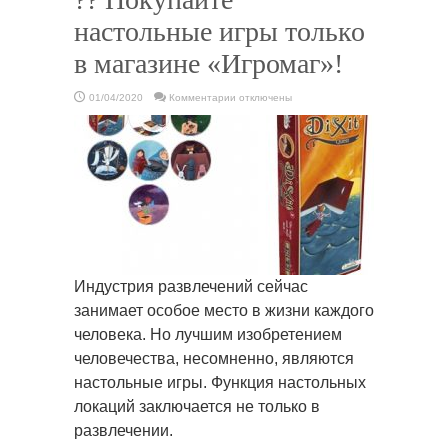
настольные игры только
в магазине «Игромаг»!
к
01/04/2020
Комментарии
отключены
записи
??
Покупайте
настольные
игры
только
в
магазине
«Игромаг»!
Индустрия развлечений сейчас
занимает особое место в жизни каждого
человека. Но лучшим изобретением
человечества, несомненно, являются
настольные игры. Функция настольных
локаций заключается не только в
развлечении.