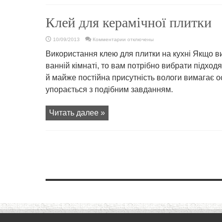
Клей для керамічної плитки
к
10/09/2013
Комментарии
отключены
записи
Клей
Використання клею для плитки на кухні Якщо ви
для
керамічної
ванній кімнаті, то вам потрібно вибрати підхо
плитки
й майже постійна присутність вологи вимагає 
упорається з подібним завданням.
Читать далее »