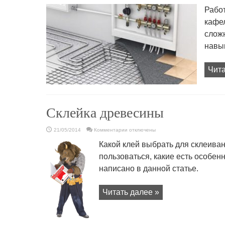
записи
Как
Рабо
положить
плитку
кафе
на
пол
слож
самостоятельно
навык
Чита
Склейка древесины
к
21/05/2014
Комментарии
отключены
записи
Склейка
Какой клей выбрать для склеиван
древесины
пользоваться, какие есть особен
написано в данной статье.
Читать далее »