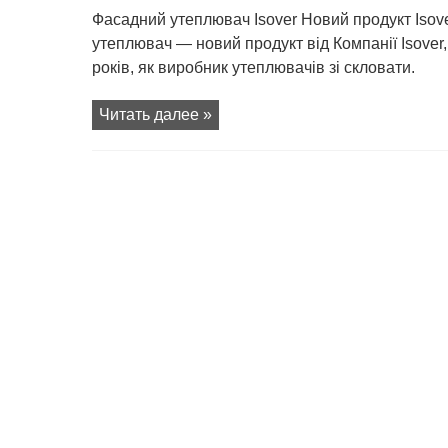
записи
Нова
Фасадний утеплювач Isover Новий продукт Isov
вата
від
утеплювач — новий продукт від Компанії Isover
Isover
років, як виробник утеплювачів зі скловати.
Читать далее »