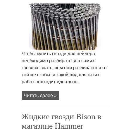
записи
Гвозди
для
нейлера
Чтобы купить гвозди для нейлера,
необходимо разбираться в самих
гвоздях, знать, чем они различаются от
той же скобы, и какой вид для каких
работ подходит идеально.
Читать далее »
Жидкие гвозди Bison в
магазине Hammer