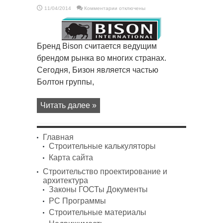
к
11/04/2014
Комментарии
отключены
записи
Жидкие
гвозди
Bison
в
магазине
Бренд Bison считается ведущим
Hammer
брендом рынка во многих странах.
Сегодня, Бизон является частью
Болтон группы,
Читать далее »
Главная
Строительные калькуляторы
Карта сайта
Строительство проектирование и
архитектура
Законы ГОСТы Документы
PC Программы
Строительные материалы