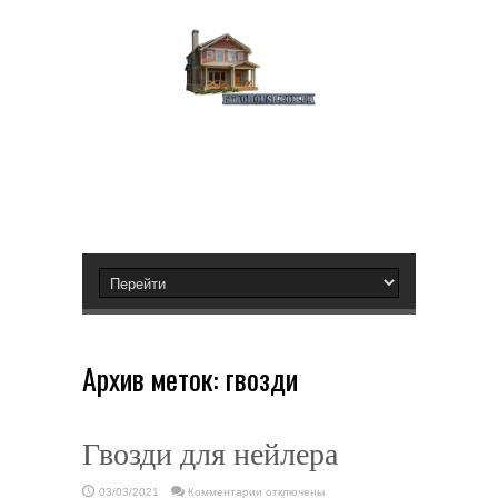
Архив меток:
гвозди
Гвозди для нейлера
к
03/03/2021
Комментарии
отключены