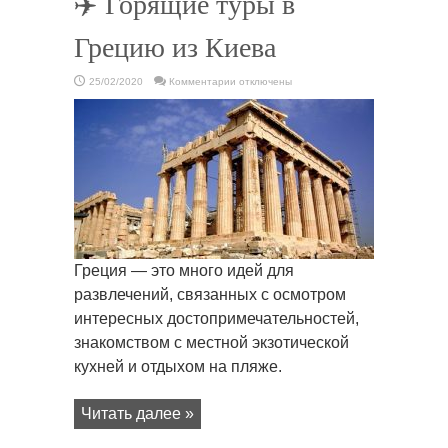
✈️ Горящие туры в
Грецию из Киева
к
25/02/2020
Комментарии
отключены
записи
✈️
Горящие
туры
в
Грецию
из
Киева
Греция — это много идей для
развлечений, связанных с осмотром
интересных достопримечательностей,
знакомством с местной экзотической
кухней и отдыхом на пляже.
Читать далее »