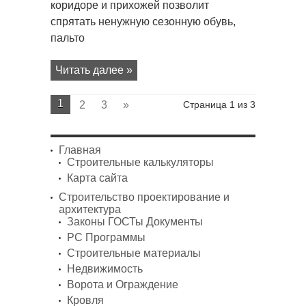
коридоре и прихожей позволит
двери
спрятать ненужную сезонную обувь,
пальто
Читать далее »
1
2
3
»
Страница 1 из 3
Главная
Строительные калькуляторы
Карта сайта
Строительство проектирование и
архитектура
Законы ГОСТы Документы
PC Программы
Строительные материалы
Недвижимость
Ворота и Ограждение
Кровля