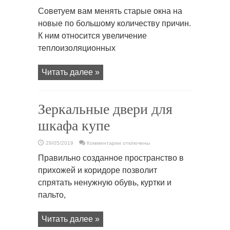
записи
Окна
Советуем вам менять старые окна на
двери
ПВХ
новые по большому количеству причин.
К ним относится увеличение
теплоизоляционных
Читать далее »
Зеркальные двери для
шкафа купе
к
29/05/2019
Комментарии
отключены
записи
Зеркальные
Правильно созданное пространство в
двери
для
прихожей и коридоре позволит
шкафа
купе
спрятать ненужную обувь, куртки и
пальто,
Читать далее »