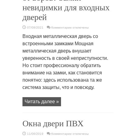
невидимки для входных
дверей
к
07/08/2021
Комментарии
отключены
записи
Как
Входная металлическая дверь со
защитить
квартиру
встроенными замками Мощная
от
воров?
металлическая дверь внушает
Замки
невидимки
уверенность в своей неприступности.
для
входных
дверей
Но стоит профессионалу обратить
внимание на замки, как становится
понятно: здесь использована та же
система защиты, что и повсюду.
Читать далее »
Окна двери ПВХ
к
11/06/2019
Комментарии
отключены