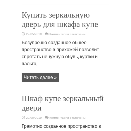
Купить зеркальную
дверь для шкафа купе
к
29/05/2019
Комментарии
отключены
записи
Купить
Безупречно созданное общее
зеркальную
дверь
пространство в прихожей позволит
для
шкафа
спрятать ненужную обувь, куртки и
купе
пальто,
Читать далее »
Шкаф купе зеркальный
двери
к
29/05/2019
Комментарии
отключены
записи
Шкаф
Грамотно созданное пространство в
купе
зеркальный