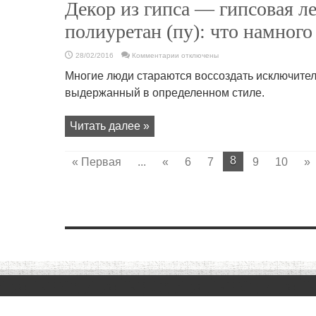
Декор из гипса — гипсовая л
полиуретан (пу): что намног
к
28/02/2016
Комментарии
отключены
записи
Декор
Многие люди стараются воссоздать исключител
из
гипса
выдержанный в определенном стиле.
—
гипсовая
лепнина
или
Читать далее »
полиуретан
(пу):
что
намного
лучше?
8
« Первая
...
«
6
7
9
10
»