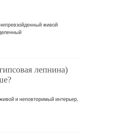
 непревзойденный живой
деленный
гипсовая лепнина)
ше?
живой и неповторимый интерьер,