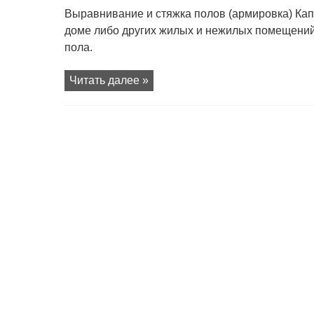
записи
Строительные
Выравнивание и стяжка полов (армировка) Кап
сетки
–
доме либо других жилых и нежилых помещени
основные
особенности
пола.
Читать далее »