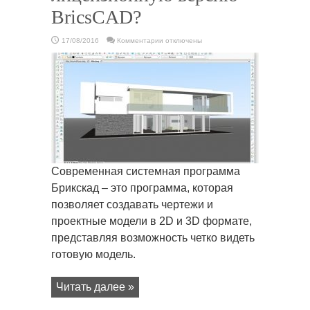
BricsCAD?
к
17/08/2016
Комментарии
отключены
записи
Почему
стоит
покупать
лицензионную
версию
BricsCAD?
Современная системная программа
Брикскад – это программа, которая
позволяет создавать чертежи и
проектные модели в 2D и 3D формате,
представляя возможность четко видеть
готовую модель.
Читать далее »