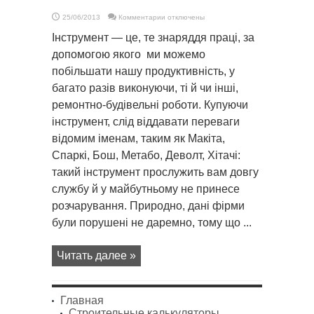
к
25/06/2013
Комментарии
отключены
записи
Купуємо
Інструмент — це, те знаряддя праці, за
електроінструмент
якісний
допомогою якого ми можемо
побільшати нашу продуктивність, у
багато разів виконуючи, ті й чи інші,
ремонтно-будівельні роботи. Купуючи
інструмент, слід віддавати переваги
відомим іменам, таким як Макіта,
Спаркі, Бош, Метабо, Деволт, Хітачі:
такий інструмент прослужить вам довгу
службу й у майбутньому не принесе
розчарування. Природно, дані фірми
були порушені не даремно, тому що ...
Читать далее »
Главная
Строительные калькуляторы