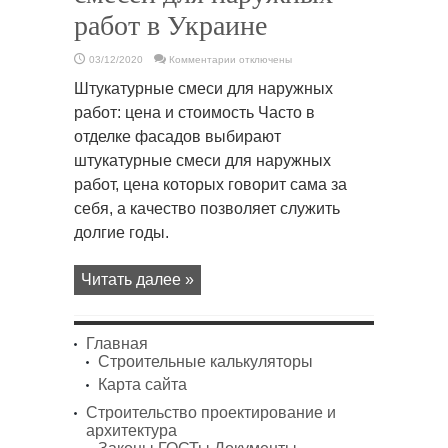
работ в Украине
к
03/12/2020
Комментарии
отключены
записи
✨
Штукатурные смеси для наружных
Рынок
штукатурных
работ: цена и стоимость Часто в
смесей
для
отделке фасадов выбирают
наружных
работ
штукатурные смеси для наружных
в
Украине
работ, цена которых говорит сама за
себя, а качество позволяет служить
долгие годы.
Читать далее »
Главная
Строительные калькуляторы
Карта сайта
Строительство проектирование и
архитектура