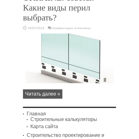
Какие виды перил
выбрать?
к
16/07/2018
Комментарии
отключены
записи
Лестничные
перила
RX-
UKRAINE:
советы.
Какие
виды
перил
выбрать?
Читать далее »
Главная
Строительные калькуляторы
Карта сайта
Строительство проектирование и