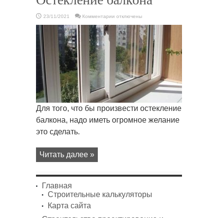
к
23/11/2021
Комментарии
отключены
записи
Остекление
балкона
Для того, что бы произвести остекление
балкона, надо иметь огромное желание
это сделать.
Читать далее »
Главная
Строительные калькуляторы
Карта сайта