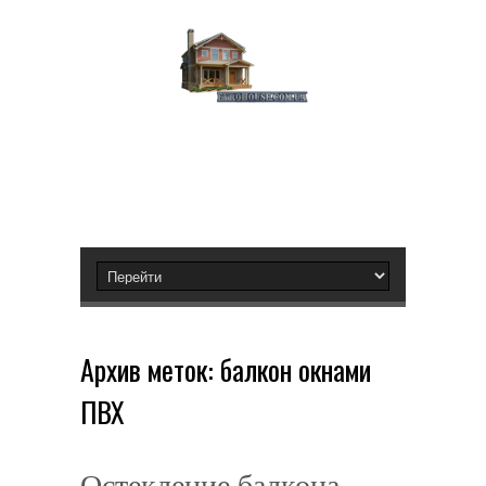
Архив меток:
балкон окнами
ПВХ
Остекление балкона