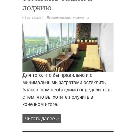
лоджию
к
07/12/2019
Комментарии
отключены
записи
Как
правильно
остеклить
балкон
и
лоджию
Для того, что бы правильно и с
минимальными затратами остеклить
балкон, вам необходимо определиться
с тем, что вы хотите получить в
конечном итоге.
Читать далее »