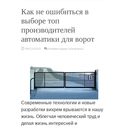
Как не ошибиться в
выборе топ
производителей
автоматики для ворот
к
06/11/2015
Комментарии
отключены
записи
Как
не
ошибиться
в
выборе
топ
производителей
автоматики
для
ворот
Современные технологии и новые
разработки вихрем врываются в нашу
жизнь. Облегчая человеческий труд и
делая жизнь интересней и