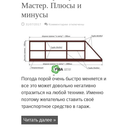
Мастер. Плюсы и
минусы
к
31/07/2017
Комментарии
отключены
записи
Заказать
въездные
(откатные)
ворота
на
автомате
у
Портал
Мастер.
Плюсы
и
минусы
Погода порой очень быстро меняется и
все это может довольно негативно
отразиться на любой технике. Именно
поэтому желательно ставить своё
транспортное средство в гараж.
Читать далее »