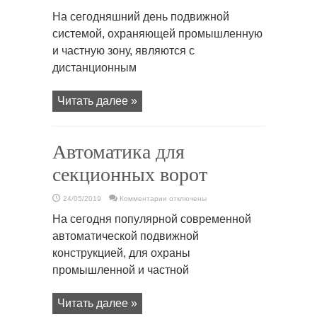
записи
Ворота
На сегодняшний день подвижной
автоматика
системой, охраняющей промышленную
и частную зону, являются с
дистанционным
Читать далее »
Автоматика для
секционных ворот
к
24/05/2019
Комментарии
отключены
записи
Автоматика
На сегодня популярной современной
для
секционных
автоматической подвижной
ворот
конструкцией, для охраны
промышленной и частной
Читать далее »