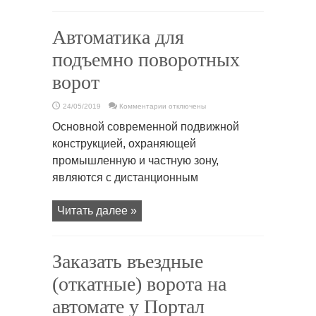
Автоматика для
подъемно поворотных
ворот
к
24/05/2019
Комментарии
отключены
записи
Автоматика
Основной современной подвижной
для
подъемно
конструкцией, охраняющей
поворотных
ворот
промышленную и частную зону,
являются с дистанционным
Читать далее »
Заказать въездные
(откатные) ворота на
автомате у Портал