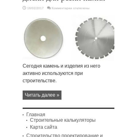
к
16/02/2017
Комментарии
отключены
записи
Как
выбрать
алмазные
диски
для
резки
камня
Сегодня камень и изделия из него
активно используются при
строительстве.
Читать далее »
Главная
Строительные калькуляторы
Карта сайта
Строительство проектирование и