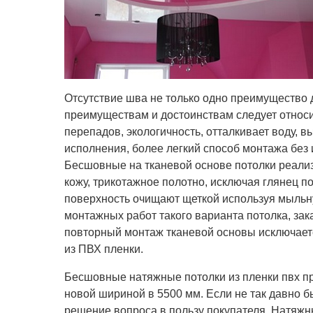
Отсутствие шва не только одно преимущество д
преимуществам и достоинствам следует относи
перепадов, экологичность, отталкивает воду, в
исполнения, более легкий способ монтажа без
Бесшовные на тканевой основе потолки реали
кожу, трикотажное полотно, исключая глянец 
поверхность очищают щеткой используя мыльн
монтажных работ такого варианта потолка, зака
повторный монтаж тканевой основы исключает
из ПВХ пленки.
Бесшовные натяжные потолки из пленки пвх пр
новой шириной в 5500 мм. Если не так давно б
решение вопроса в пользу покупателя. Натяжн