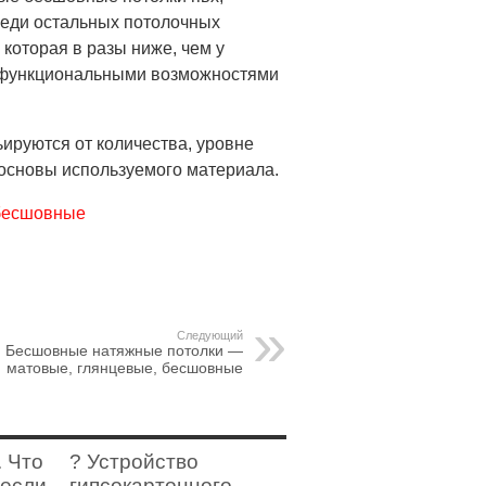
реди остальных потолочных
 которая в разы ниже, чем у
 функциональными возможностями
ируются от количества, уровне
 основы используемого материала.
 бесшовные
Следующий
Бесшовные натяжные потолки —
матовые, глянцевые, бесшовные
. Что
? Устройство
 если
гипсокартонного