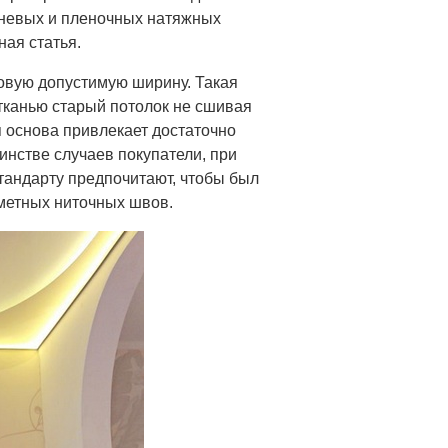
аневых и пленочных натяжных
ная статья.
овую допустимую ширину. Такая
тканью старый потолок не сшивая
 основа привлекает достаточно
нстве случаев покупатели, при
тандарту предпочитают, чтобы был
аметных ниточных швов.