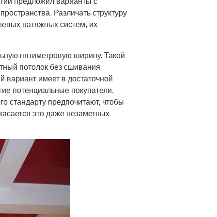
тий предложил варианты с
пространства. Различать структуру
невых натяжных систем, их
ьную пятиметровую ширину. Такой
ртный потолок без сшивания
й вариант имеет в достаточной
гие потенциальные покупатели,
о стандарту предпочитают, чтобы
касается это даже незаметных