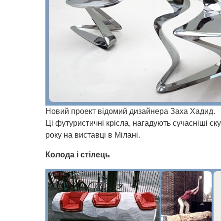
Новий проект відомий дизайнера Заха Хадид.
Ці футуристичні крісла, нагадують сучасніші ск
року на виставці в Мілані.
Колода і стілець