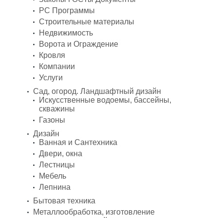
PC Программы
Строительные материалы
Недвижимость
Ворота и Ограждение
Кровля
Компании
Услуги
Сад, огород. Ландшафтный дизайн
Искусственные водоемы, бассейны,
скважины
Газоны
Дизайн
Ванная и Сантехника
Двери, окна
Лестницы
Мебель
Лепнина
Бытовая техника
Металлообработка, изготовление