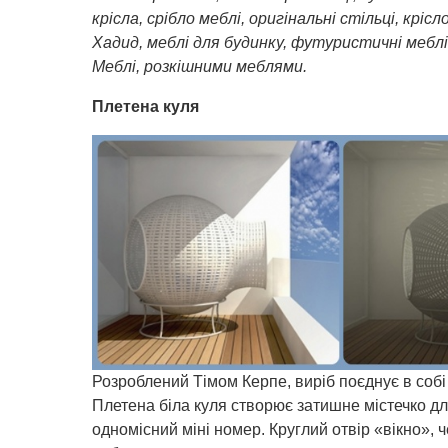
крісла, срібло меблі, оригінальні стільці, кріс
Хадид, меблі для будинку, футуристичні мебл
Меблі, розкішними меблями.
Плетена куля
Розроблений Тімом Керпе, виріб поєднує в собі
Плетена біла куля створює затишне містечко д
одномісний міні номер. Круглий отвір «вікно», 