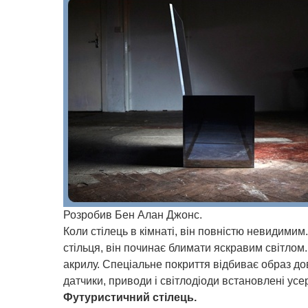
Розробив Бен Алан Джонс.
Коли стілець в кімнаті, він повністю невидимим
стільця, він починає блимати яскравим світлом
акрилу. Спеціальне покриття відбиває образ дов
датчики, приводи і світлодіоди встановлені усер
Футуристичний стілець.