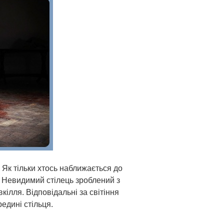
. Як тільки хтось наближається до
. Невидимий стілець зроблений з
кілля. Відповідальні за світіння
едині стільця.