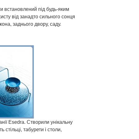
ти встановлений під будь-яким
хисту від занадто сильного сонця
кона, заднього двору, саду.
анії Esedra. Створили унікальну
 стільці, табурети і столи,