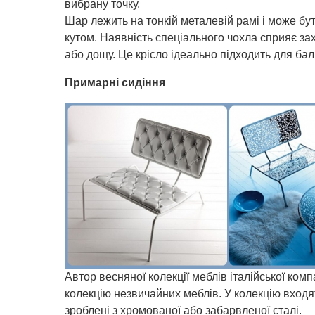
вибрану точку.
Шар лежить на тонкій металевій рамі і може бу
кутом. Наявність спеціального чохла сприяє за
або дощу. Це крісло ідеально підходить для бал
Примарні сидіння
Автор весняної колекції меблів італійської комп
колекцію незвичайних меблів. У колекцію входять
зроблені з хромованої або забарвленої сталі.