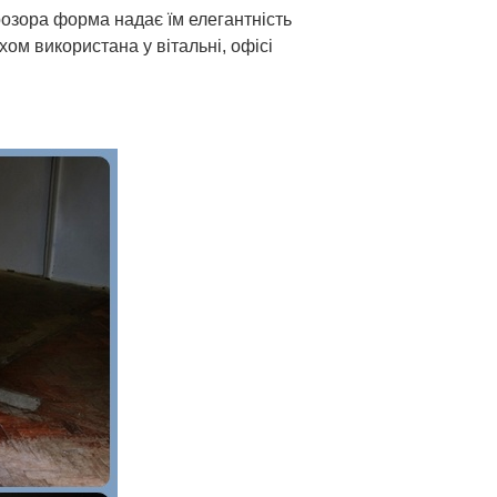
розора форма надає їм елегантність
іхом використана у вітальні, офісі