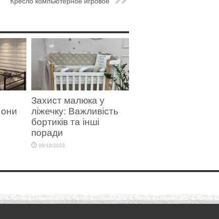
Кресло компьютерное игровое
Захист малюка у
 они
ліжечку: Важливість
бортиків та інші
поради
06/10/2023