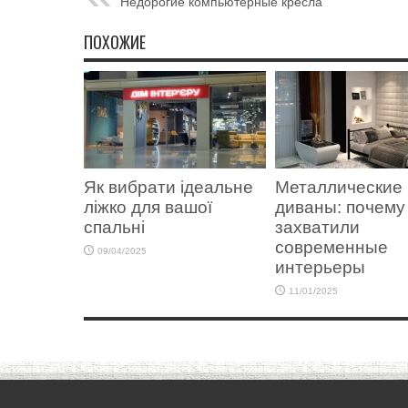
Недорогие компьютерные кресла
ПОХОЖИЕ
Як вибрати ідеальне
Металлические
ліжко для вашої
диваны: почему
спальні
захватили
современные
09/04/2025
интерьеры
11/01/2025