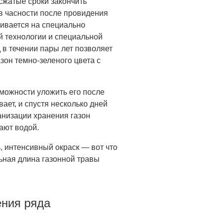
сжатые сроки закончить
в часности после провидения
щивается на специально
й технологии и специальной
 в течении пары лет позволяет
зон темно-зеленого цвета с
зможности уложить его после
ает, и спустя несколько дней
анизации хранения газон
ают водой.
ь, интенсивный окраск — вот что
ьная длина газонной травы
ения ряда