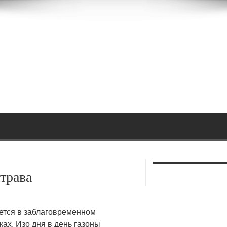
 трава
ется в заблаговременном
ках.
Изо дня в день газоны