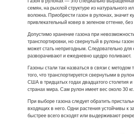
Газон в рулонах — это специально выращенная
семян, на рыхлой структуре
из натурального и
волокна. Приобрести газон в рулонах, значит к
привлекательный ковер в зеленом оттенке, без 
Допустимо хранение газона при невозможности
транспортировки, но свернутый в рулоны газон 
может стать непригодным. Следовательно для 
разворачивают и ежедневно щедро поливают.
Газоны стали так назваться в связи с методом 
того, что транспортируется свернутыми в руло
США в тридцатых годах двадцатого столетия и
странах мира. Сам рулон имеет вес около 30 кг.
При выборе газона следует обратить присталь
входящих в него. Одни растения устойчивы к з
быстрее всего всходят или выдерживают рекре