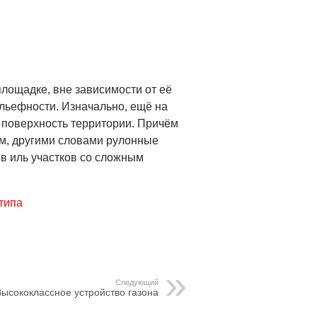
площадке, вне зависимости от её
ельефности. Изначально, ещё на
 поверхность территории. Причём
м, другими словами рулонные
ов иль участков со сложным
типа
Следующий
Высококлассное устройство газона