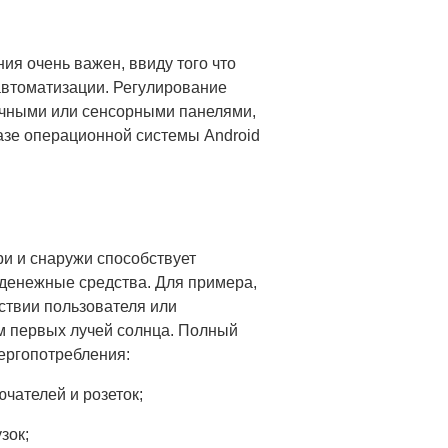
я очень важен, ввиду того что
автоматизации. Регулирование
очными или сенсорными панелями,
азе операционной системы Android
и и снаружи способствует
 денежные средства. Для примера,
ствии пользователя или
м первых лучей солнца. Полный
ергопотребления:
чателей и розеток;
зок;