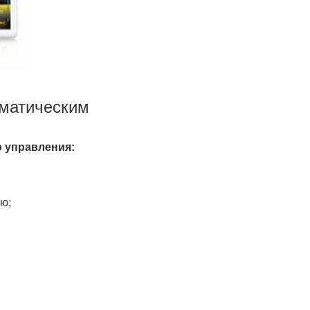
оматическим
о управления:
ю;