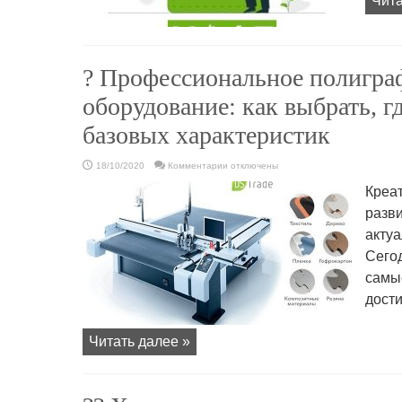
Чита
? Профессиональное полигра
оборудование: как выбрать, г
базовых характеристик
к
18/10/2020
Комментарии
отключены
записи
?
Креат
Профессиональное
полиграфическое
разви
оборудование:
как
актуа
выбрать,
где
купить,
Сего
важность
базовых
самы
характеристик
дост
Читать далее »