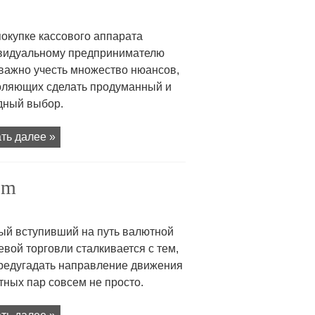
окупке кассового аппарата
видуальному предпринимателю
 важно учесть множество нюансов,
оляющих сделать продуманный и
дный выбор.
ть далее »
om
ый вступивший на путь валютной
вой торговли сталкивается с тем,
предугадать направление движения
ных пар совсем не просто.