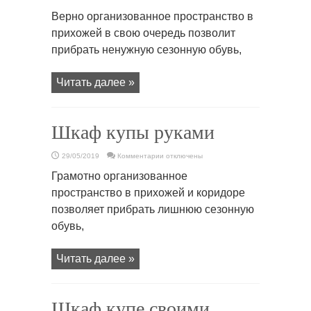
записи
Шкафы
Верно организованное пространство в
купе
каталог
прихожей в свою очередь позволит
прибрать ненужную сезонную обувь,
Читать далее »
Шкаф купы руками
к
29/05/2019
Комментарии
отключены
записи
Шкаф
Грамотно организованное
купы
руками
пространство в прихожей и коридоре
позволяет прибрать лишнюю сезонную
обувь,
Читать далее »
Шкаф купе своими