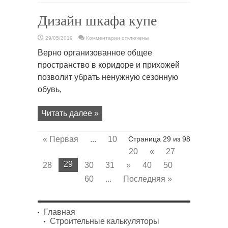
Дизайн шкафа купе
к
29/05/2019
Комментарии
отключены
записи
Дизайн
Верно организованное общее
шкафа
купе
пространство в коридоре и прихожей
позволит убрать ненужную сезонную
обувь,
Читать далее »
« Первая
...
10
Страница 29 из 98
20
«
27
29
28
30
31
»
40
50
60
...
Последняя »
Главная
Строительные калькуляторы