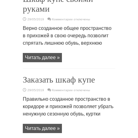
руками
к
29/05/2019
Комментарии
отключены
записи
Шкаф
Верно созданное общее пространство
купе
своими
в прихожей в свою очередь позволит
руками
спрятать лишнюю обувь, верхнюю
Читать далее »
Заказать шкаф купе
к
29/05/2019
Комментарии
отключены
записи
Заказать
Правильно созданное пространство в
шкаф
купе
коридоре и прихожей позволяет убрать
ненужную сезонную обувь, куртки
Читать далее »