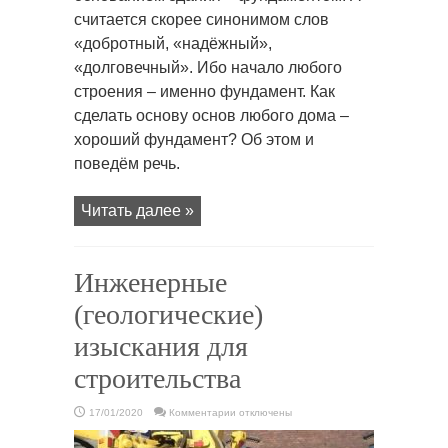
считается скорее синонимом слов
«добротный, «надёжный»,
«долговечный». Ибо начало любого
строения – именно фундамент. Как
сделать основу основ любого дома –
хороший фундамент? Об этом и
поведём речь.
Читать далее »
Инженерные
(геологические)
изыскания для
строительства
к
17/01/2020
Комментарии
отключены
записи
Инженерные
(геологические)