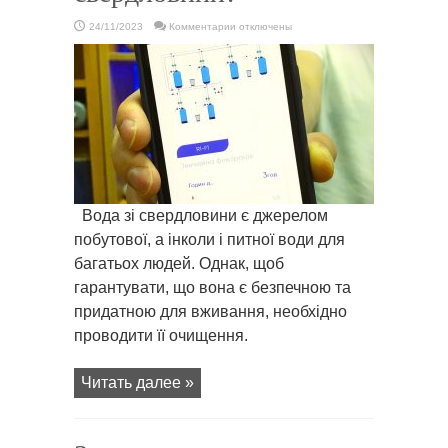
к
24/11/2023
Комментарии
отключены
записи
Як
очистити
воду
зі
свердловини?
Вода зі свердловини є джерелом
побутової, а інколи і питної води для
багатьох людей. Однак, щоб
гарантувати, що вона є безпечною та
придатною для вживання, необхідно
проводити її очищення.
Читать далее »