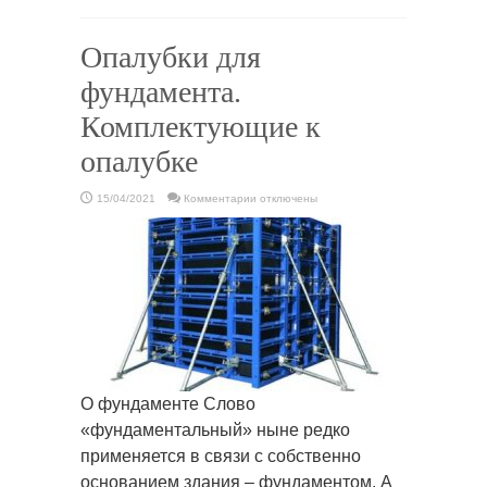
Опалубки для
фундамента.
Комплектующие к
опалубке
к
15/04/2021
Комментарии
отключены
записи
Опалубки
для
фундамента.
Комплектующие
к
опалубке
О фундаменте Слово
«фундаментальный» ныне редко
применяется в связи с собственно
основанием здания – фундаментом. А