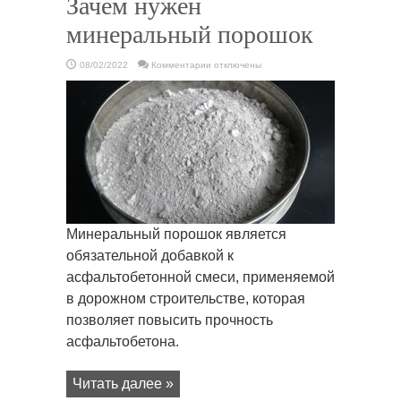
Зачем нужен
минеральный порошок
к
08/02/2022
Комментарии
отключены
записи
Зачем
нужен
минеральный
порошок
Минеральный порошок является
обязательной добавкой к
асфальтобетонной смеси, применяемой
в дорожном строительстве, которая
позволяет повысить прочность
асфальтобетона.
Читать далее »