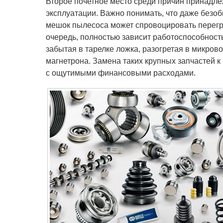
Второе почетное место среди причин принадл
эксплуатации. Важно понимать, что даже без
мешок пылесоса может спровоцировать перегре
очередь, полностью зависит работоспособност
забытая в тарелке ложка, разогретая в микров
магнетрона. Замена таких крупных запчастей к
с ощутимыми финансовыми расходами.