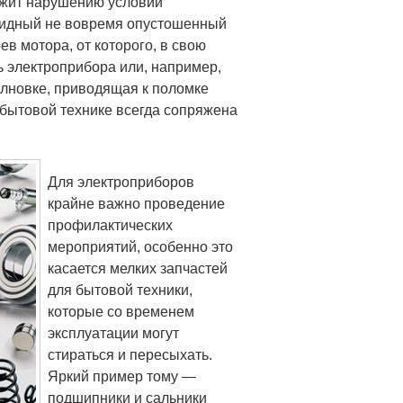
ежит нарушению условий
обидный не вовремя опустошенный
в мотора, от которого, в свою
ь электроприбора или, например,
олновке, приводящая к поломке
 бытовой технике всегда сопряжена
Для электроприборов
крайне важно проведение
профилактических
мероприятий, особенно это
касается мелких запчастей
для бытовой техники,
которые со временем
эксплуатации могут
стираться и пересыхать.
Яркий пример тому —
подшипники и сальники